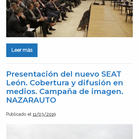
SEGUROS
SEVILLA-
CÓRDOBA
Leer más
V
Encuentro
Asegurador.
Comunicación.
COLEGIO
Presentación del nuevo SEAT
MEDIADORES
León. Cobertura y difusión en
SEGUROS
SEVILLA-
medios. Campaña de imagen.
CÓRDOBA
NAZARAUTO
Publicado el
11/03/2019
Presentación
del