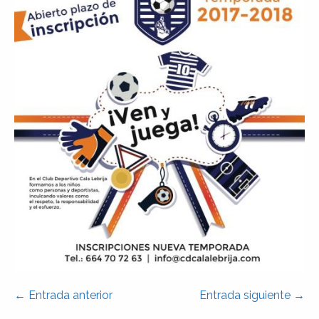
Navegación
← Entrada anterior
Entrada siguiente →
por